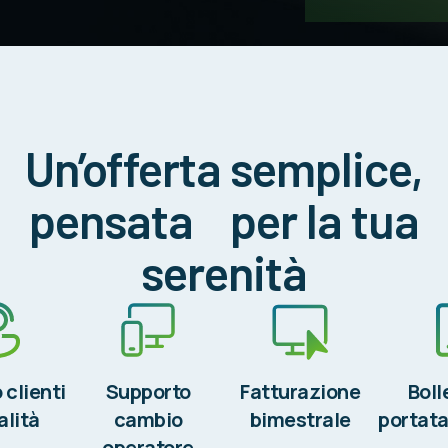
Un’offerta semplice,
pensata per la tua
serenità
 clienti
Supporto
Fatturazione
Boll
alità
cambio
bimestrale
portata
operatore