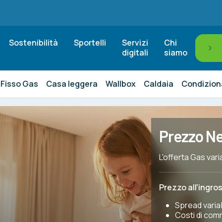
Sostenibilità
Sportelli
Servizi
Chi
digitali
siamo
 Fisso Gas
Casa leggera
Wallbox
Caldaia
Condizion
Prezzo Ne
L'offerta Gas var
Prezzo all’ingro
Spread varia
Costi di com