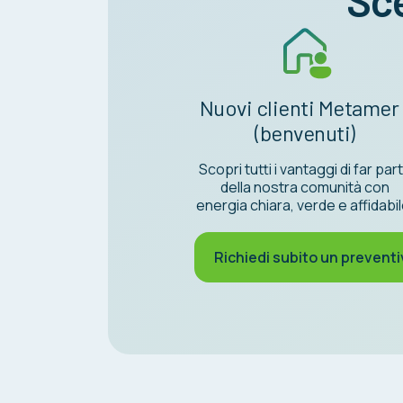
Sce
Nuovi clienti Metame
(benvenuti)
Scopri tutti i vantaggi di far par
della nostra comunità con
energia chiara, verde e affidabil
Richiedi subito un prevent