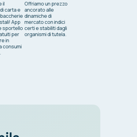
 il
Offriamo un prezzo
i carta e
ancorato alle
 tabaccherie
dinamiche di
ostali! App
mercato con indici
e sportello
certi e stabiliti dagli
atuiti per
organismi di tutela.
re in
a consumi
.