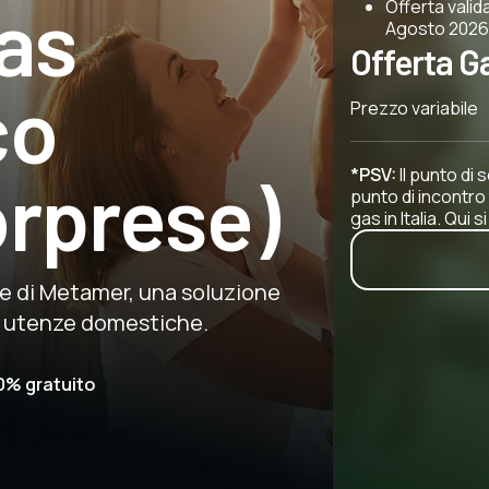
gas
Offerta valida
Agosto 2026
Offerta G
co
Prezzo variabile
*PSV:
Il punto di 
orprese)
punto di incontro
gas in Italia. Qui 
le di Metamer, una soluzione
er utenze domestiche.
0% gratuito