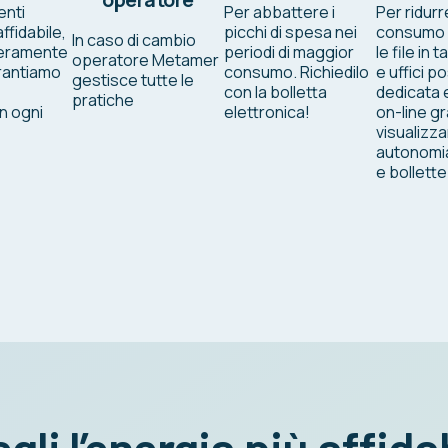
enti
Per abbattere i
Per ridurre
ffidabile,
picchi di spesa nei
consumo d
In caso di cambio
teramente
periodi di maggior
le file in
operatore Metamer
Garantiamo
consumo. Richiedilo
e uffici p
gestisce tutte le
con la bolletta
dedicata 
pratiche
n ogni
elettronica!
on-line gr
visualizza
autonomi
e bollette