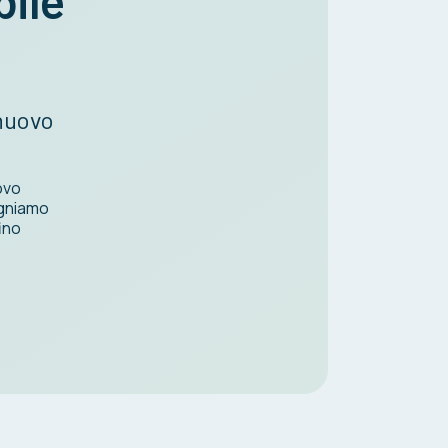
bile
 nuovo
ovo
gniamo
ino