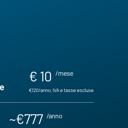
€ 10
/mese
e
€120/anno, IVA e tasse escluse
~€777
/anno