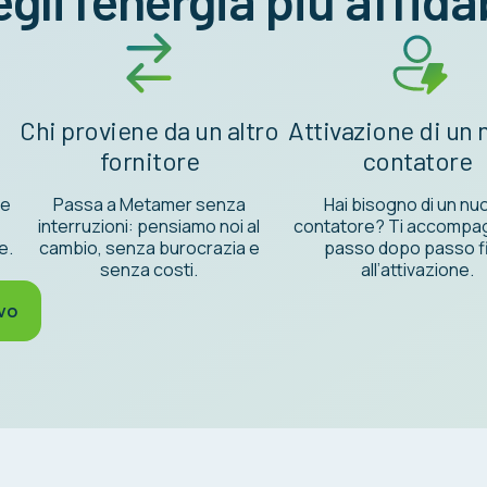
gli l’energia più affida
r
Chi proviene da un altro
Attivazione di un
fornitore
contatore
te
Passa a Metamer senza
Hai bisogno di un nu
interruzioni: pensiamo noi al
contatore? Ti accompa
e.
cambio, senza burocrazia e
passo dopo passo f
senza costi.
all’attivazione.
ivo