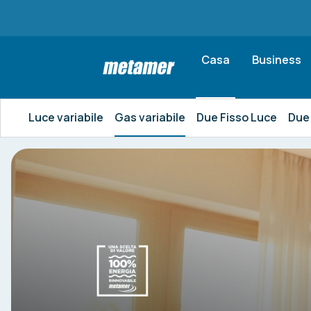
Casa
Business
Luce variabile
Gas variabile
Due Fisso Luce
Due