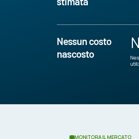
stimata
N
Nessun costo
nascosto
Nes
utili
MONITORA IL MERCATO