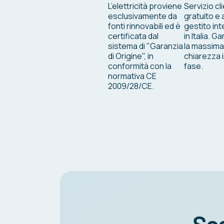
L’elettricità proviene
Servizio cli
esclusivamente da
gratuito e a
fonti rinnovabili ed è
gestito in
certificata dal
in Italia. 
sistema di "Garanzia
la massima
di Origine", in
chiarezza i
conformità con la
fase.
normativa CE
2009/28/CE.