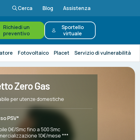
Cerca
Blog
Assistenza
Richiedi un
Sportello
preventivo
virtuale
atore
Fotovoltaico
Placet
Servizio di vulnerabilità
tto Zero Gas
iabile per utenze domestiche
sso PSV*
bile 0€/Smc fino a 500 Smc
mercializzazione 10€/mese ***