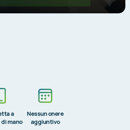
etta a
Nessun onere
 di mano
aggiuntivo