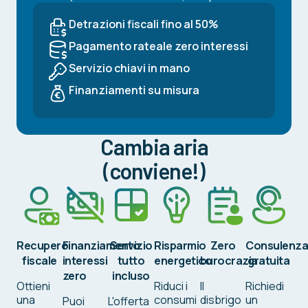
Detrazioni fiscali fino al 50%
Pagamento rateale zero interessi
Servizio chiavi in mano
Finanziamenti su misura
Cambia aria
(conviene!)
Recupero
Finanziamento
Servizio
Risparmio
Zero
Consulenz
fiscale
interessi
tutto
energetico
burocrazia
gratuita
zero
incluso
Ottieni
Riduci i
Il
Richiedi
una
consumi
disbrigo
un
Puoi
L'offerta