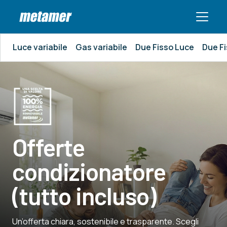
Luce variabile
Gas variabile
Due Fisso Luce
Due F
Offerte
condizionatore
(tutto incluso)
Un’offerta chiara, sostenibile e trasparente. Scegli