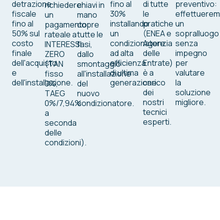
detrazione
fino al
di tutte
preventivo:
richiedere
chiavi in
fiscale
30%
le
effettuere
un
mano
fino al
installando
pratiche
un
pagamento
copre
50% sul
un
(ENEA e
sopralluogo
rateale a
tutte le
costo
condizionatore
Agenzia
senza
INTERESSI
fasi,
finale
ad alta
delle
impegno
ZERO
dallo
dell'acquisto
efficienza
Entrate)
per
(TAN
smontaggio
e
di ultima
è a
valutare
fisso
all'installazione
dell'installazione.
generazione.
carico
la
0%,
del
dei
soluzione
TAEG
nuovo
nostri
migliore.
0%/7,94%
condizionatore.
tecnici
a
esperti.
seconda
delle
condizioni).