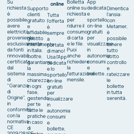
Su
Bolletta
App
online
richiesta
online su
dedicata
Supporto
Dimentica
è
richiesta
e
clienti
l'ansia:
Tutta
possibile
per
sportello
gratuito
con
l'offerta
avere
ridurre il
on-line
e
Metamer,
è
elettricità
consumo
gratuiti
affidabile,
è
sempre
proveniente
di carta
per
gestito
possibile
a
esclusivamente
e le file.
visualizzare
interamente
tenere
portata
da fonti
Puoi
in
in Italia.
tutto
di mano!
rinnovabili,
anche
autonomia
Inoltre,
sotto
Usa l'App
certificata
richiedere
consumi
garantiamo
controllo
dedicata
dal
la
e
la
e
e lo
sistema
fatturazione
bollette.
massima
rateizzare
sportello
di
mensile.
chiarezza
le
on-line
"Garanzia
in ogni
bollette
gratuiti
di
fase,
in tutta
per
Origine",
gestendo
serenità.
visualizzare
in
per te
in
conformità
tutte le
autonomia
con la
pratiche
consumi
normativa
in caso
e
CE
di
bollette,
2009/28/CE.