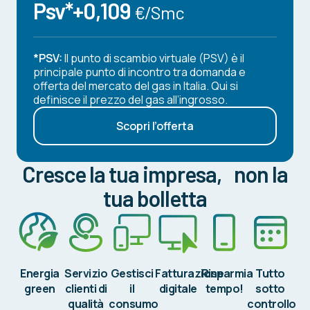
Psv*+0,109
€/Smc
*PSV:
Il punto di scambio virtuale (PSV) è il
principale punto di incontro tra domanda e
offerta del mercato del gas in Italia. Qui si
definisce il prezzo del gas all’ingrosso.
Scopri l’offerta
Cresce la tua impresa, non la
tua bolletta
Energia
Servizio
Gestisci
Fatturazione
Risparmia
Tutto
green
clienti di
il
digitale
tempo!
sotto
qualità
consumo
controllo