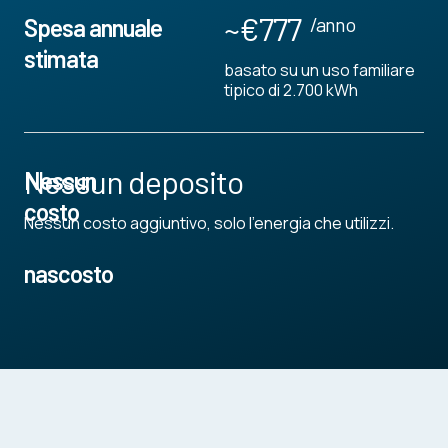
~€777
/anno
Spesa annuale
stimata
basato su un uso familiare
tipico di 2.700 kWh
Nessun deposito
Nessun
costo
Nessun costo aggiuntivo, solo l'energia che utilizzi.
nascosto