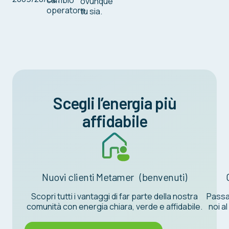
cambio
ovunque
operatore.
tu sia.
Scegli l’energia più
affidabile
Nuovi clienti Metamer (benvenuti)
Scopri tutti i vantaggi di far parte della nostra
Passa
comunità con energia chiara, verde e affidabile.
noi a