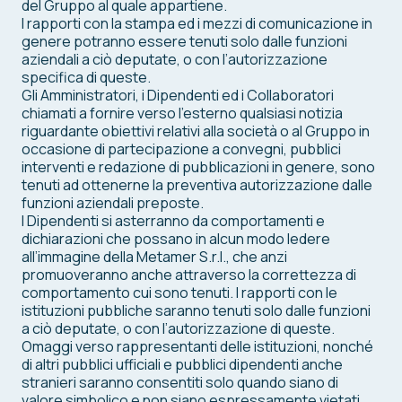
del Gruppo al quale appartiene.
I rapporti con la stampa ed i mezzi di comunicazione in
genere potranno essere tenuti solo dalle funzioni
aziendali a ciò deputate, o con l’autorizzazione
specifica di queste.
Gli Amministratori, i Dipendenti ed i Collaboratori
chiamati a fornire verso l’esterno qualsiasi notizia
riguardante obiettivi relativi alla società o al Gruppo in
occasione di partecipazione a convegni, pubblici
interventi e redazione di pubblicazioni in genere, sono
tenuti ad ottenerne la preventiva autorizzazione dalle
funzioni aziendali preposte.
I Dipendenti si asterranno da comportamenti e
dichiarazioni che possano in alcun modo ledere
all’immagine della Metamer S.r.l., che anzi
promuoveranno anche attraverso la correttezza di
comportamento cui sono tenuti. I rapporti con le
istituzioni pubbliche saranno tenuti solo dalle funzioni
a ciò deputate, o con l’autorizzazione di queste.
Omaggi verso rappresentanti delle istituzioni, nonché
di altri pubblici ufficiali e pubblici dipendenti anche
stranieri saranno consentiti solo quando siano di
valore simbolico e non siano espressamente vietati.