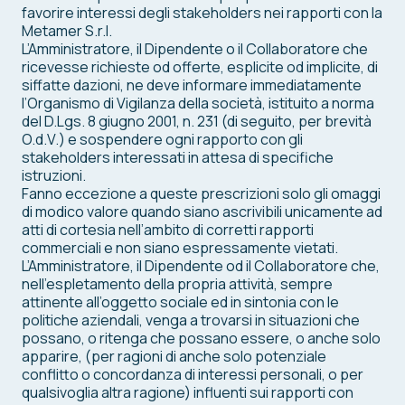
favorire interessi degli stakeholders nei rapporti con la
Metamer S.r.l.
L’Amministratore, il Dipendente o il Collaboratore che
ricevesse richieste od offerte, esplicite od implicite, di
siffatte dazioni, ne deve informare immediatamente
l’Organismo di Vigilanza della società, istituito a norma
del D.Lgs. 8 giugno 2001, n. 231 (di seguito, per brevità
O.d.V.) e sospendere ogni rapporto con gli
stakeholders interessati in attesa di specifiche
istruzioni.
Fanno eccezione a queste prescrizioni solo gli omaggi
di modico valore quando siano ascrivibili unicamente ad
atti di cortesia nell’ambito di corretti rapporti
commerciali e non siano espressamente vietati.
L’Amministratore, il Dipendente od il Collaboratore che,
nell’espletamento della propria attività, sempre
attinente all’oggetto sociale ed in sintonia con le
politiche aziendali, venga a trovarsi in situazioni che
possano, o ritenga che possano essere, o anche solo
apparire, (per ragioni di anche solo potenziale
conflitto o concordanza di interessi personali, o per
qualsivoglia altra ragione) influenti sui rapporti con