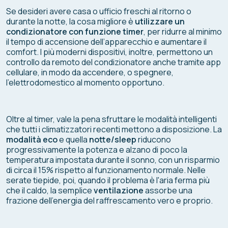
Se desideri avere casa o ufficio freschi al ritorno o
durante la notte, la cosa migliore è
utilizzare un
condizionatore con funzione timer
, per ridurre al minimo
il tempo di accensione dell’apparecchio e aumentare il
comfort. I più moderni dispositivi, inoltre, permettono un
controllo da remoto del condizionatore anche tramite app
cellulare, in modo da accendere, o spegnere,
l’elettrodomestico al momento opportuno.
Oltre al timer, vale la pena sfruttare le modalità intelligenti
che tutti i climatizzatori recenti mettono a disposizione. La
modalità
eco
e quella
notte/sleep
riducono
progressivamente la potenza e alzano di poco la
temperatura impostata durante il sonno, con un risparmio
di circa il 15% rispetto al funzionamento normale. Nelle
serate tiepide, poi, quando il problema è l'aria ferma più
che il caldo, la semplice
ventilazione
assorbe una
frazione dell'energia del raffrescamento vero e proprio.