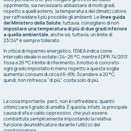
opprimente, sia necessario abbassare di molti gradi,
rispetto a quelli esterni, la temperatura del climatizzatore
per raffreddare il più possibile gli ambienti. Le
linee guida
del Ministero della Salute
, tuttavia, consigliano di non
impostare una temperatura di più di due gradi inferiore
a quella ambientale
, anche se, tuttavia, un limite di
23/24° è sempre tollerato.
In ottica di risparmio energetico, l'ENEA indica come
intervallo ideale in estate i 24–26 °C, mentre il DPR 74/2013
fissa a 26 °C il limite di riferimento. Il motivo è concreto:
ogni grado impostato in meno rispetto a questa soglia
aumenta i consumi di circa il 6–8%. Scendere a 20 °C,
quindi, non rinfresca "di più", costa solo di più.
La cosa importante, però, non è raffreddare, quanto
ottimizzare il grado di umidità. È questa, infatti, la principale
causa di afa e caldo oppressivo, che può essere
combattuta semplicemente impostando la relativa
funzione deumidificatore durante l’utilizzo del
condizionatore.