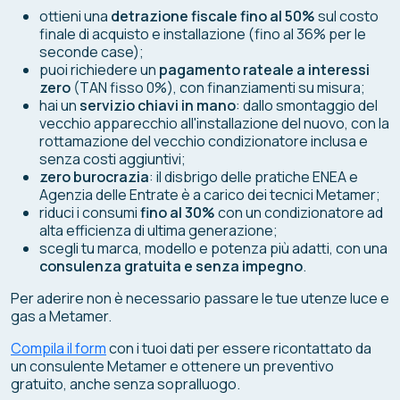
ottieni una
detrazione fiscale fino al 50%
sul costo
finale di acquisto e installazione (fino al 36% per le
seconde case);
puoi richiedere un
pagamento rateale a interessi
zero
(TAN fisso 0%), con finanziamenti su misura;
hai un
servizio chiavi in mano
: dallo smontaggio del
vecchio apparecchio all'installazione del nuovo, con la
rottamazione del vecchio condizionatore inclusa e
senza costi aggiuntivi;
zero burocrazia
: il disbrigo delle pratiche ENEA e
Agenzia delle Entrate è a carico dei tecnici Metamer;
riduci i consumi
fino al 30%
con un condizionatore ad
alta efficienza di ultima generazione;
scegli tu marca, modello e potenza più adatti, con una
consulenza gratuita e senza impegno
.
Per aderire non è necessario passare le tue utenze luce e
gas a Metamer.
Compila il form
con i tuoi dati per essere ricontattato da
un consulente Metamer e ottenere un preventivo
gratuito, anche senza sopralluogo.