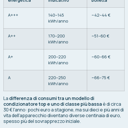
energetica
indicativo
bolletta
A+++
140–145
~42–44 €
kWh/anno
A++
170–200
~51–60 €
kWh/anno
A+
200–220
~60–66 €
kWh/anno
A
220–250
~66–75 €
kWh/anno
La
differenza di consumi tra un modello di
condizionatore top e uno di classe più bassa
è di circa
30 € l'anno: pochi euro a stagione, ma sui dieci e più anni di
vita dell'apparecchio diventano diverse centinaia di euro,
spesso più del sovrapprezzo iniziale.