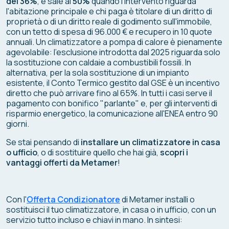
del
36%
, e sale al
50%
quando l'intervento riguarda
l'abitazione principale e chi paga è titolare di un diritto di
proprietà o di un diritto reale di godimento sull'immobile,
con un tetto di spesa di 96.000 € e recupero in 10 quote
annuali. Un climatizzatore a pompa di calore è pienamente
agevolabile: l'esclusione introdotta dal 2025 riguarda solo
la sostituzione con caldaie a combustibili fossili. In
alternativa, per la sola sostituzione di un impianto
esistente, il Conto Termico gestito dal GSE è un incentivo
diretto che può arrivare fino al 65%. In tutti i casi serve il
pagamento con bonifico "parlante" e, per gli interventi di
risparmio energetico, la comunicazione all'ENEA entro 90
giorni.
Se stai pensando di
installare un climatizzatore in casa
o ufficio
, o di sostituire quello che hai già,
scopri i
vantaggi offerti da Metamer
!
Con l'
Offerta Condizionatore
di Metamer installi o
sostituisci il tuo climatizzatore, in casa o in ufficio, con un
servizio tutto incluso e chiavi in mano. In sintesi: