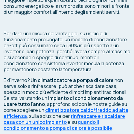
consumo energetico e la rumorosità sono minori, a fronte
di un maggior comfort all’interno degli ambienti serviti.
Per dare una misura del vantaggio: su un ciclo di
funzionamento prolungato, un modello di condizionatore
on-off può consumare circa il 30% in più rispetto a un
inverter di pari potenza, perché lavora sempre al massimo
e si accende e spegne di continuo, mentre il
condizionatore con sistema inverter modula la potenza
per mantenere costante la temperatura.
E d'inverno? Un
climatizzatore a pompa di calore
non
serve solo a rinfrescare: può anche riscaldare casa,
spesso in modo più efficiente di molti impianti tradizionali.
Se stai valutando un
impianto di condizionamento da
usare tutto l'anno
, approfondisci con le nostre guide su
come scegliere un
climatizzatore caldo/freddo ad alta
efficienza
, sulla soluzione per
rinfrescare e riscaldare
casa con un unico impianto
e su
quando il
condizionamento a pompa di calore è possibile
.