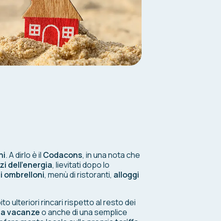
ni
. A dirlo è il
Codacons
, in una nota che
zi dell’energia
, lievitati dopo lo
i ombrelloni
, menù di ristoranti,
alloggi
to ulteriori rincari rispetto al resto dei
asa vacanze
o anche di una semplice