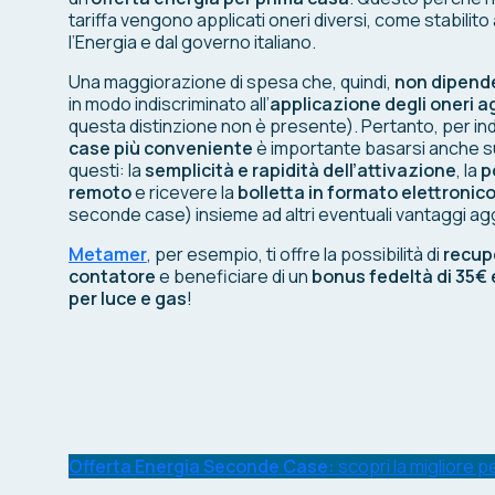
tariffa vengono applicati oneri diversi, come stabilito a 
l’Energia e dal governo italiano.
Una maggiorazione di spesa che, quindi,
non dipende 
in modo indiscriminato all’
applicazione degli oneri ag
questa distinzione non è presente). Pertanto, per indi
case più conveniente
è importante basarsi anche su u
questi: la
semplicità e rapidità dell’attivazione
, la
p
remoto
e ricevere la
bolletta in formato elettronico
seconde case) insieme ad altri eventuali vantaggi agg
Metamer
, per esempio, ti offre la possibilità di
recupe
contatore
e beneficiare di un
bonus fedeltà di 35€ 
per luce e gas
!
Offerta Energia Seconde Case:
scopri la migliore pe