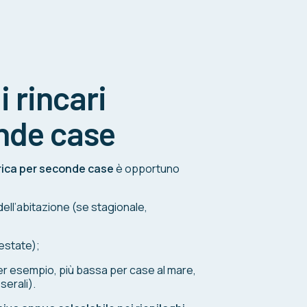
 rincari
onde case
ttrica per seconde case
è opportuno
dell’abitazione (se stagionale,
 estate);
(per esempio, più bassa per case al mare,
serali).