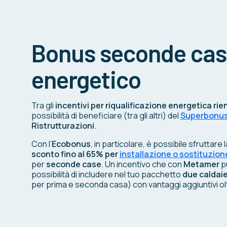
Bonus seconde cas
energetico
Tra gli
incentivi per riqualificazione energetica r
possibilità di beneficiare (tra gli altri) del
Superbonu
Ristrutturazioni
.
Con l’
Ecobonus
, in particolare, è possibile sfruttare 
sconto fino al 65% per
installazione o sostituzione
per
seconde case
. Un incentivo che con
Metamer
p
possibilità di includere nel tuo pacchetto
due caldai
per prima e seconda casa) con vantaggi aggiuntivi ol