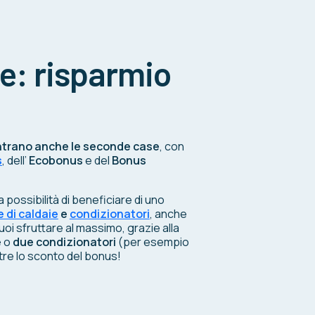
e: risparmio
ientrano anche le seconde case
, con
s
, dell’
Ecobonus
e del
Bonus
la possibilità di beneficiare di uno
 di caldaie
e
condizionatori
, anche
uoi sfruttare al massimo, grazie alla
e
o
due condizionatori
(per esempio
tre lo sconto del bonus!