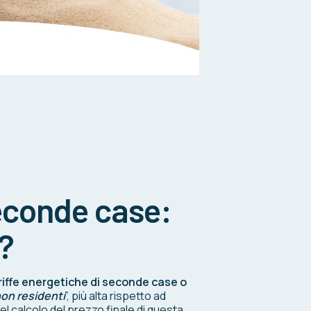
seconde case:
?
riffe energetiche di seconde case o
non residenti
”, più alta rispetto ad
l calcolo del prezzo finale di questa