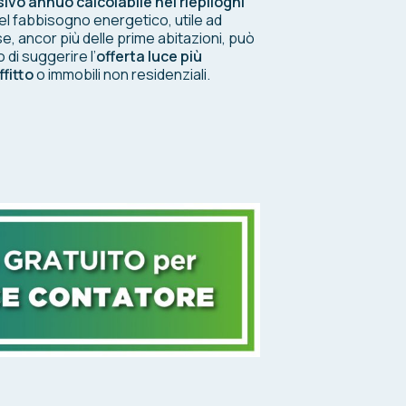
o annuo calcolabile nei riepiloghi
el fabbisogno energetico, utile ad
se, ancor più delle prime abitazioni, può
 di suggerire l’
offerta luce più
ffitto
o immobili non residenziali.