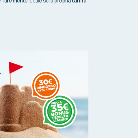
 fare mente locale sulla propria
tariffa