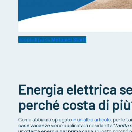
Scopri di più su
Metamer Start
!
Energia elettrica 
perché costa di più
Come abbiamo spiegato
in un altro articolo
, per le
ta
case vacanze
viene applicata la cosiddetta “
tariffa 
un’
offerta energia per prima casa
. Questo perché ne