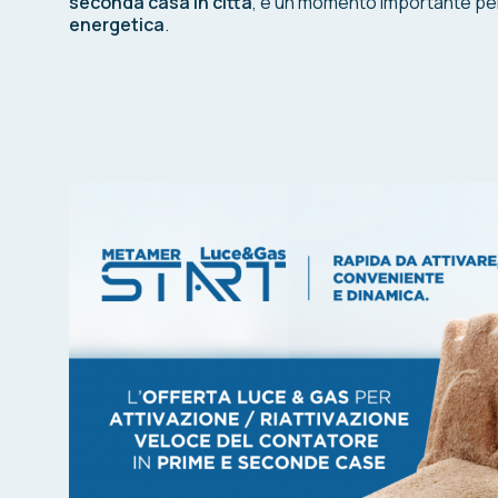
seconda casa in città
, è un momento importante per
energetica
.